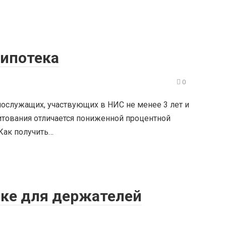
 ипотека
0
нослужащих, участвующих в НИС не менее 3 лет и
тования отличается пониженной процентной
 Как получить…
нке для держателей