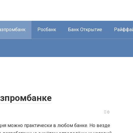
азпромбанк
Росбанк
Банк Открытие
Райффа
азпромбанке
0
дня можно практически в любом банке. Но везде