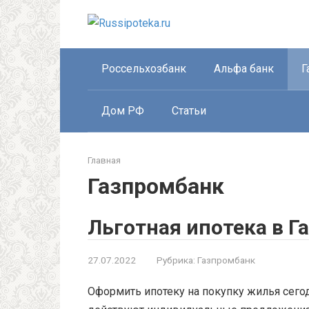
Перейти
к
контенту
Россельхозбанк
Альфа банк
Г
Дом РФ
Статьи
Главная
Газпромбанк
Льготная ипотека в Г
27.07.2022
Рубрика:
Газпромбанк
Оформить ипотеку на покупку жилья сего