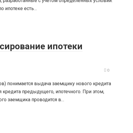
 разработанные с учётом определённых условий.
о ипотеке есть…
сирование ипотеки
0
ов) понимается выдача заемщику нового кредита
я кредита предыдущего, ипотечного. При этом,
ого заемщика проводится в…